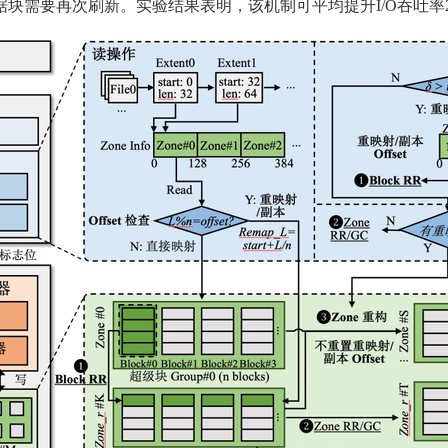
需要再次刷新。实验结果表明，该机制可平均提升I/O吞吐率28.