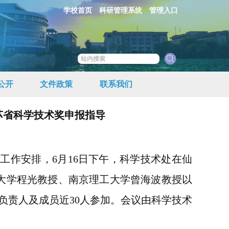
学校首页
科研管理系统
管理入口
公开
文件政策
联系我们
苏省科学技术奖申报指导
报工作安排，
6月16日
下午
，科学技术处在仙
南大学程光教授、南京理工大学曾海波教授以
负责人及成员近
30
人
参加。
会议由科学技术